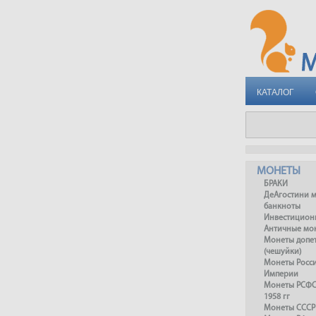
КАТАЛОГ
МОНЕТЫ
БРАКИ
ДеАгостини 
банкноты
Инвестицион
Античные мо
Монеты допет
(чешуйки)
Монеты Росс
Империи
Монеты РСФСР
1958 гг
Монеты СССР 