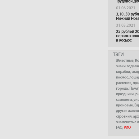
Трудовой До
01.06.2021
3,10 ,50 руб
Нижний Нов
31.03.2021
25 рублей 20
первого пол
в космос
ТЭГИ
Животные
,
К
знаки зодиак
корабли
,
сва
космос
,
лоша
растения
,
пра
города
,
Памя
праздники
,
р
самолеты
,
ун
кроновые
,
Ев
другая живно
строения
,
арх
знаменитые 
FAO
,
РИО