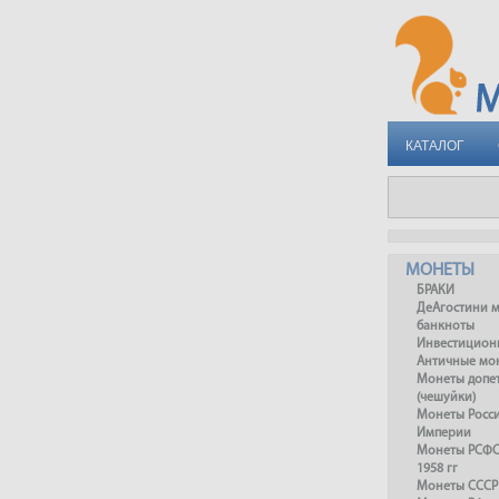
КАТАЛОГ
МОНЕТЫ
БРАКИ
ДеАгостини 
банкноты
Инвестицион
Античные мо
Монеты допет
(чешуйки)
Монеты Росс
Империи
Монеты РСФСР
1958 гг
Монеты СССР 