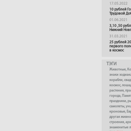
17.05.2022
10 рублей Г
Трудовой До
01.06.2021
3,10 ,50 руб
Нижний Нов
31.03.2021
25 рублей 20
первого пол
в космос
ТЭГИ
Животные
,
К
знаки зодиак
корабли
,
сва
космос
,
лоша
растения
,
пра
города
,
Памя
праздники
,
р
самолеты
,
ун
кроновые
,
Ев
другая живно
строения
,
арх
знаменитые 