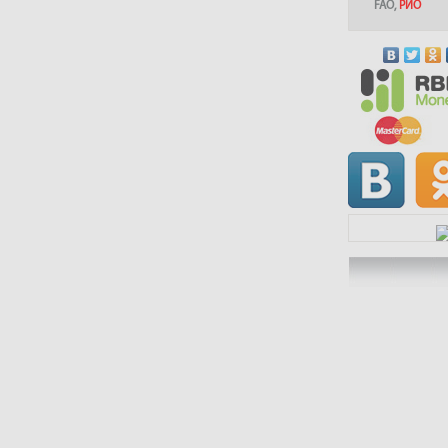
FAO
,
РИО