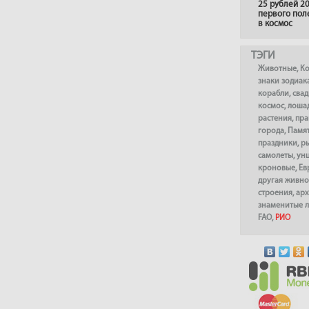
25 рублей 20
первого пол
в космос
ТЭГИ
Животные
,
К
знаки зодиак
корабли
,
сва
космос
,
лоша
растения
,
пра
города
,
Памя
праздники
,
р
самолеты
,
ун
кроновые
,
Ев
другая живно
строения
,
арх
знаменитые 
FAO
,
РИО