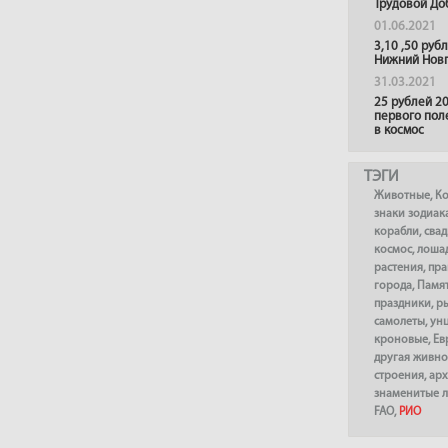
Трудовой До
01.06.2021
3,10 ,50 руб
Нижний Нов
31.03.2021
25 рублей 20
первого пол
в космос
ТЭГИ
Животные
,
К
знаки зодиак
корабли
,
сва
космос
,
лоша
растения
,
пра
города
,
Памя
праздники
,
р
самолеты
,
ун
кроновые
,
Ев
другая живно
строения
,
арх
знаменитые 
FAO
,
РИО