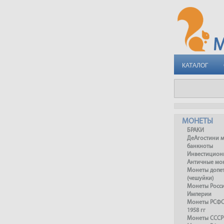
КАТАЛОГ
МОНЕТЫ
БРАКИ
ДеАгостини 
банкноты
Инвестицион
Античные мо
Монеты допет
(чешуйки)
Монеты Росс
Империи
Монеты РСФСР
1958 гг
Монеты СССР 