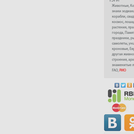
ТЭГИ
Животные
,
К
знаки зодиак
корабли
,
сва
космос
,
лоша
растения
,
пра
города
,
Памя
праздники
,
р
самолеты
,
ун
кроновые
,
Ев
другая живно
строения
,
арх
знаменитые 
FAO
,
РИО