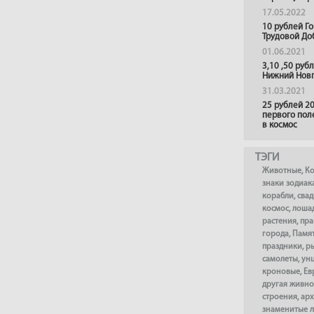
17.05.2022
10 рублей Г
Трудовой До
01.06.2021
3,10 ,50 руб
Нижний Нов
31.03.2021
25 рублей 20
первого пол
в космос
ТЭГИ
Животные
,
К
знаки зодиак
корабли
,
сва
космос
,
лоша
растения
,
пра
города
,
Памя
праздники
,
р
самолеты
,
ун
кроновые
,
Ев
другая живно
строения
,
арх
знаменитые 