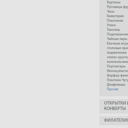
Картины
Пуговицы фу
Часы
Бижутерия
Пластинки
Утюги
Текстиль
Подстаканни
Чайные пары
Елочные игр
столовые пр
подсвечники
стекло хруста
колокольчик
Портсигары
Иконы,пласти
Фарфор фаянс
Пластика Чуг
Диафильмы
Прочее
ОТКРЫТКИ 
КОНВЕРТЫ
ФИЛАТЕЛИ