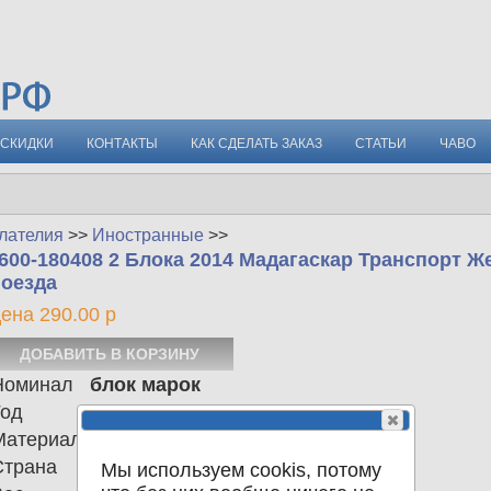
СКИДКИ
КОНТАКТЫ
КАК СДЕЛАТЬ ЗАКАЗ
СТАТЬИ
ЧАВО
лателия
>>
Иностранные
>>
600-180408 2 Блока 2014 Мадагаскар Транспорт 
оезда
ена 290.00 р
Номинал
блок марок
Год
2014
Материал
Страна
Мадагаскар
Мы используем cookis, потому