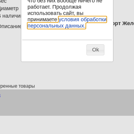
что без них вообще ничего не
Вес
0.00
работает. Продолжая
Диаметр
0.00
использовать сайт, вы
В наличии
2
принимаете
условия обработки
2 Блока 2014 Мадагаскар Транспорт Же
персональных данных.
Описание
Поезда
Ok
тренные товары