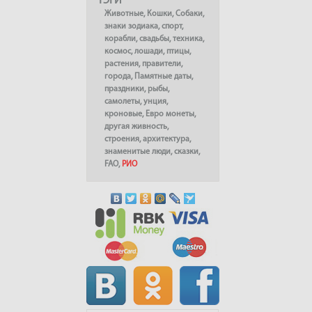
ТЭГИ
Животные
,
Кошки
,
Собаки
,
знаки зодиака
,
спорт
,
корабли
,
свадьбы
,
техника
,
космос
,
лошади
,
птицы
,
растения
,
правители
,
города
,
Памятные даты
,
праздники
,
рыбы
,
самолеты
,
унция
,
кроновые
,
Евро монеты
,
другая живность
,
строения
,
архитектура
,
знаменитые люди
,
сказки
,
FAO
,
РИО