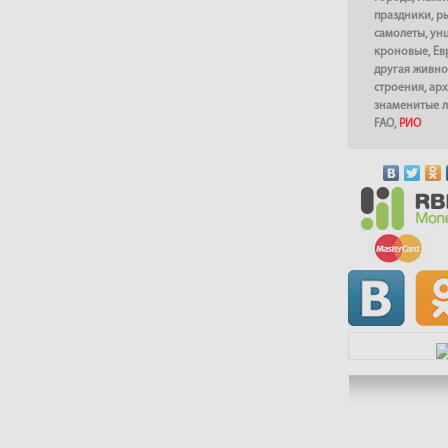
праздники
,
р
самолеты
,
ун
кроновые
,
Ев
другая живно
строения
,
арх
знаменитые 
FAO
,
РИО