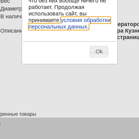
что без них вообще ничего не
Вес
709.00
работает. Продолжая
Диаметр
0.00
использовать сайт, вы
В наличии
1
принимаете
условия обработки
Труды Ботанического Сада Императорс
персональных данных.
Описание
1910г. Под редакцией профессора Кузн
Твердый переплет. Количество страниц 
Ok
тренные товары