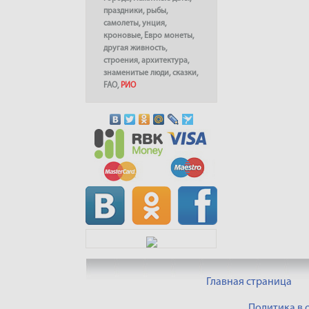
праздники
,
рыбы
,
самолеты
,
унция
,
кроновые
,
Евро монеты
,
другая живность
,
строения
,
архитектура
,
знаменитые люди
,
сказки
,
FAO
,
РИО
Главная страница
Политика в