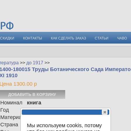
СКИДКИ
КОНТАКТЫ
КАК СДЕЛАТЬ ЗАКАЗ
СТАТЬИ
ЧАВО
тература
>>
до 1917
>>
1400-180015 Труды Ботанического Сада Императ
XI 1910
Цена 1300.00 р
Номинал
книга
Год
1910
Материал
Страна
Российская империя
Мы используем cookis, потому