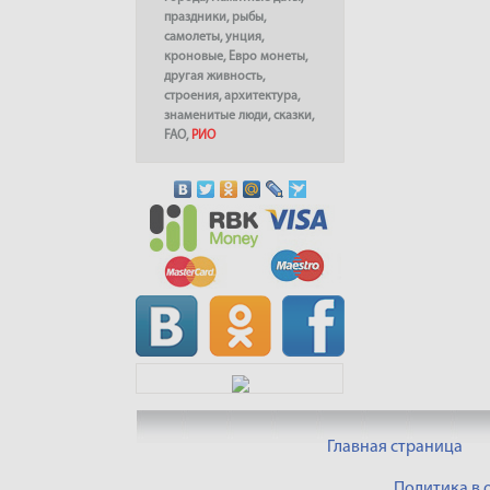
праздники
,
рыбы
,
самолеты
,
унция
,
кроновые
,
Евро монеты
,
другая живность
,
строения
,
архитектура
,
знаменитые люди
,
сказки
,
FAO
,
РИО
Главная страница
Политика в