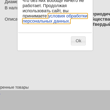
что без них вообще ничего не
Диаметр
0.00
работает. Продолжая
В наличии
1
использовать сайт, вы
Землеведение Том IX 1902г. Периоди
принимаете
условия обработки
Описание
отделения императорского общества
персональных данных.
антропологии и этнографии. Твердый
Ok
тренные товары