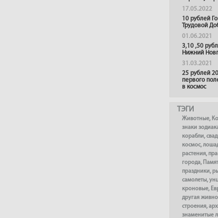
17.05.2022
10 рублей Г
Трудовой До
01.06.2021
3,10 ,50 руб
Нижний Нов
31.03.2021
25 рублей 20
первого пол
в космос
ТЭГИ
Животные
,
К
знаки зодиак
корабли
,
сва
космос
,
лоша
растения
,
пра
города
,
Памя
праздники
,
р
самолеты
,
ун
кроновые
,
Ев
другая живно
строения
,
арх
знаменитые 