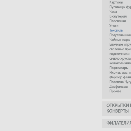
Картины
Пуговицы фу
Часы
Бижутерия
Пластинки
Утюги
Текстиль
Подстаканни
Чайные пары
Елочные игр
столовые пр
подсвечники
стекло хруста
колокольчик
Портсигары
Иконы,пласти
Фарфор фаянс
Пластика Чуг
Диафильмы
Прочее
ОТКРЫТКИ 
КОНВЕРТЫ
ФИЛАТЕЛИ