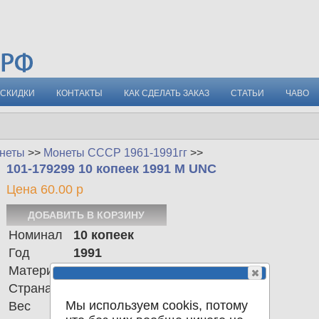
СКИДКИ
КОНТАКТЫ
КАК СДЕЛАТЬ ЗАКАЗ
СТАТЬИ
ЧАВО
неты
>>
Монеты СССР 1961-1991гг
>>
101-179299 10 копеек 1991 М UNC
Цена 60.00 р
Номинал
10 копеек
Год
1991
Материал
сталь с медным покрытием
Страна
СССР
Мы используем cookis, потому
Вес
2.30