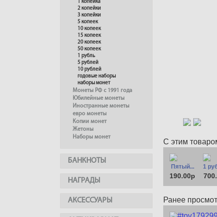
1 копейка
2 копейки
3 копейки
5 копеек
10 копеек
15 копеек
20 копеек
50 копеек
1 рубль
5 рублей
10 рублей
годовые наборы
наборы монет
Монеты РФ с 1991 года
Юбилейные монеты
Иностранные монеты
евро монеты
Копии монет
Жетоны
Наборы монет
С этим товаро
БАНКНОТЫ
Пятый...
1 руб
190.00р
700
НАГРАДЫ
Ранее просмо
АКСЕССУАРЫ