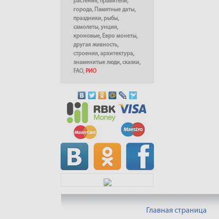
растения
,
правители
,
города
,
Памятные даты
,
праздники
,
рыбы
,
самолеты
,
унция
,
кроновые
,
Евро монеты
,
другая живность
,
строения
,
архитектура
,
знаменитые люди
,
сказки
,
FAO
,
РИО
Главная страница