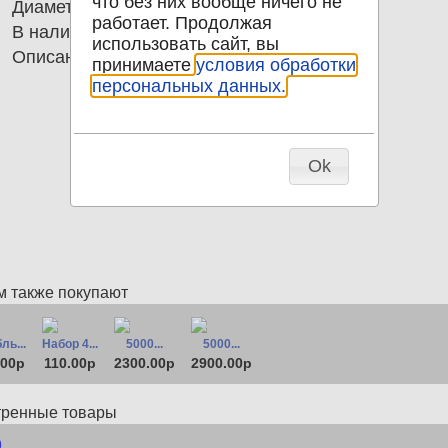
что без них вообще ничего не
Диаметр
17.60
работает. Продолжая
В наличии
36
использовать сайт, вы
Описание
10 копеек 1991 М СССР UNC
принимаете
условия обработки
персональных данных.
Ok
м также покупают
ль...
Набор 4...
5000...
5000...
.00р
110.00р
2300.00р
2900.00р
тренные товары