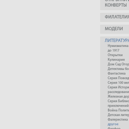
ОТКРЫТКИ 
КОНВЕРТЫ
ФИЛАТЕЛИ
МОДЕЛИ
ЛИТЕРАТУР
Нумизматика
до 1917
Открытки
Кулинария
Дом Сад Ого
Детективы б
Фантастика
Серия Повсед
Серия 100 ве
Серия Истори
расследовани
Железная до
Серия Библи
приключений
Война Полит
Детская лите
Фалеристика
другое