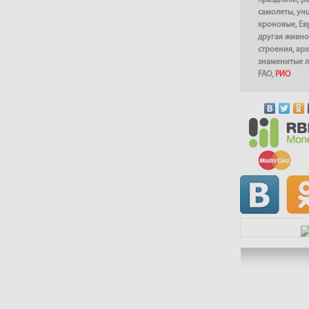
праздники
,
р
самолеты
,
ун
кроновые
,
Ев
другая живно
строения
,
арх
знаменитые 
FAO
,
РИО