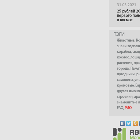
31.03.2021
25 рублей 20
первого пол
в космос
ТЭГИ
Животные
,
К
знаки зодиак
корабли
,
сва
космос
,
лоша
растения
,
пра
города
,
Памя
праздники
,
р
самолеты
,
ун
кроновые
,
Ев
другая живно
строения
,
арх
знаменитые 
FAO
,
РИО