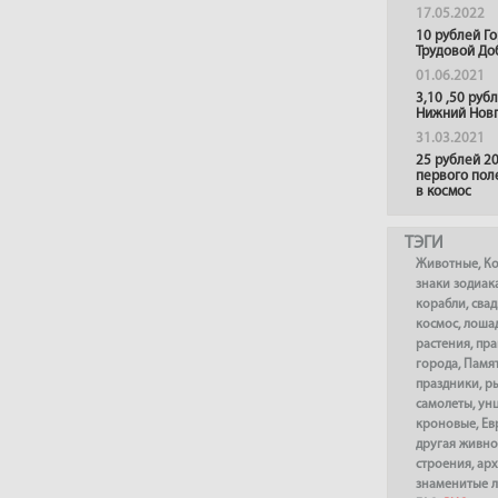
17.05.2022
10 рублей Г
Трудовой До
01.06.2021
3,10 ,50 руб
Нижний Нов
31.03.2021
25 рублей 20
первого пол
в космос
ТЭГИ
Животные
,
К
знаки зодиак
корабли
,
сва
космос
,
лоша
растения
,
пра
города
,
Памя
праздники
,
р
самолеты
,
ун
кроновые
,
Ев
другая живно
строения
,
арх
знаменитые 