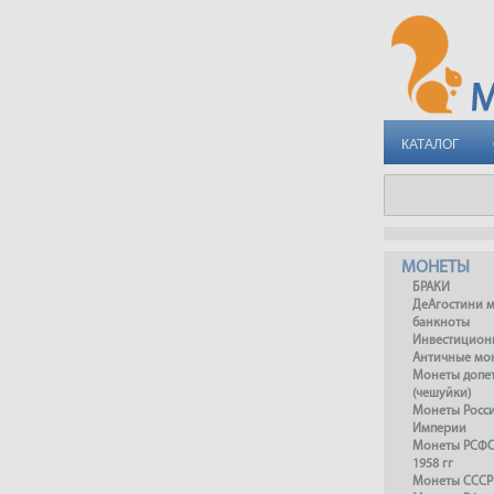
КАТАЛОГ
МОНЕТЫ
БРАКИ
ДеАгостини 
банкноты
Инвестицион
Античные мо
Монеты допет
(чешуйки)
Монеты Росс
Империи
Монеты РСФСР
1958 гг
Монеты СССР 