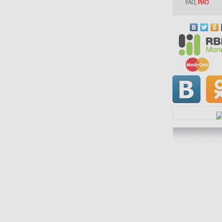
FAO
,
РИО