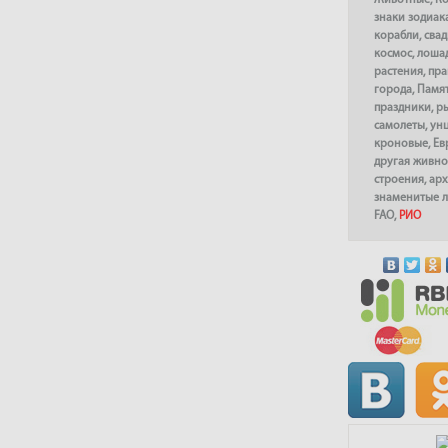
Животные
,
К
знаки зодиак
корабли
,
сва
космос
,
лоша
растения
,
пра
города
,
Памя
праздники
,
р
самолеты
,
ун
кроновые
,
Ев
другая живно
строения
,
арх
знаменитые 
FAO
,
РИО