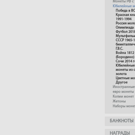
Монеты РФ с 
Юбилейные м
Победа в В
Красная кн
1991-1994
Россия мол
Олимпиада 
Футбол 201
Мультфиль
СССР 1965-1
биметаллич
Г.В.С.
Война 1812
(Бородино)
Сочи 2014 г
Юбилейные 
монеты из 
золота
Цветные м
Другое
Иностранные
евро монеты
Копии монет
Жетоны
Наборы моне
БАНКНОТЫ
НАГРАДЫ