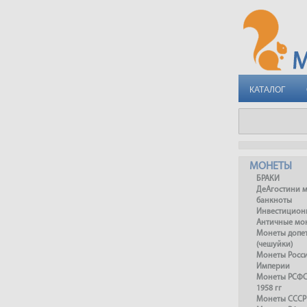
КАТАЛОГ
МОНЕТЫ
БРАКИ
ДеАгостини 
банкноты
Инвестицион
Античные мо
Монеты допет
(чешуйки)
Монеты Росс
Империи
Монеты РСФСР
1958 гг
Монеты СССР 