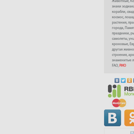
Животные
,
К
знаки зодиак
корабли
,
сва
космос
,
лоша
растения
,
пра
города
,
Памя
праздники
,
р
самолеты
,
ун
кроновые
,
Ев
другая живно
строения
,
арх
знаменитые 
FAO
,
РИО