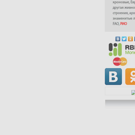
кроновые
,
Ев
другая живно
строения
,
арх
знаменитые 
FAO
,
РИО