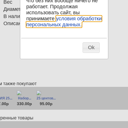
что без них вообще ничего не
Вес
16.54
работает. Продолжая
Диаметр
35.00
использовать сайт, вы
В наличии
3
принимаете
условия обработки
Описание
5 гривен 2004 Украина Ан 140
персональных данных.
Ok
м также покупают
Я 25...
Набор...
25 центов...
7.00р
330.00р
95.00р
тренные товары