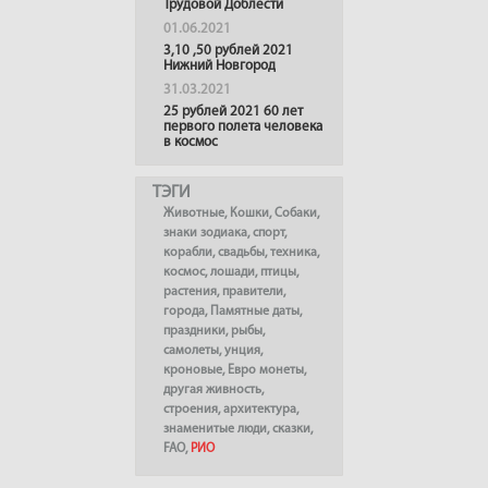
Трудовой Доблести
01.06.2021
3,10 ,50 рублей 2021
Нижний Новгород
31.03.2021
25 рублей 2021 60 лет
первого полета человека
в космос
ТЭГИ
Животные
,
Кошки
,
Собаки
,
знаки зодиака
,
спорт
,
корабли
,
свадьбы
,
техника
,
космос
,
лошади
,
птицы
,
растения
,
правители
,
города
,
Памятные даты
,
праздники
,
рыбы
,
самолеты
,
унция
,
кроновые
,
Евро монеты
,
другая живность
,
строения
,
архитектура
,
знаменитые люди
,
сказки
,
FAO
,
РИО