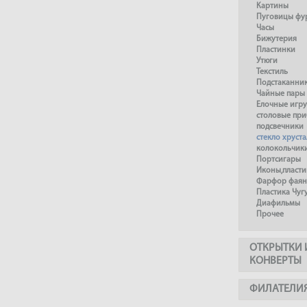
Картины
Пуговицы фу
Часы
Бижутерия
Пластинки
Утюги
Текстиль
Подстаканни
Чайные пары
Елочные игр
столовые пр
подсвечники
стекло хруста
колокольчик
Портсигары
Иконы,пласти
Фарфор фаянс
Пластика Чуг
Диафильмы
Прочее
ОТКРЫТКИ 
КОНВЕРТЫ
ФИЛАТЕЛИ