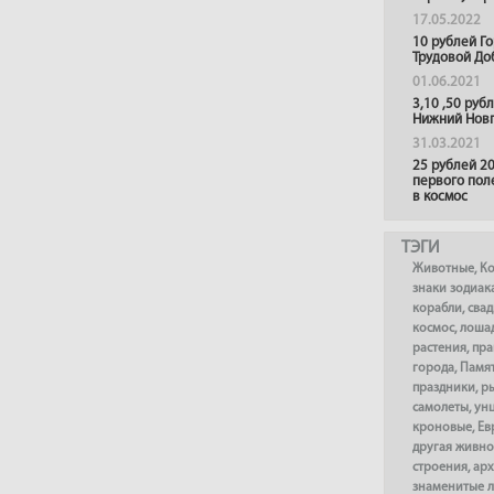
17.05.2022
10 рублей Г
Трудовой До
01.06.2021
3,10 ,50 руб
Нижний Нов
31.03.2021
25 рублей 20
первого пол
в космос
ТЭГИ
Животные
,
К
знаки зодиак
корабли
,
сва
космос
,
лоша
растения
,
пра
города
,
Памя
праздники
,
р
самолеты
,
ун
кроновые
,
Ев
другая живно
строения
,
арх
знаменитые 