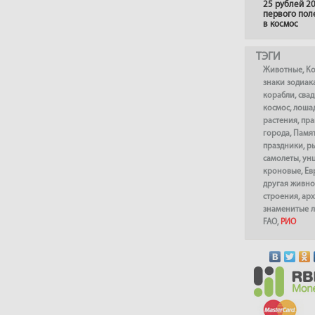
25 рублей 20
первого пол
в космос
ТЭГИ
Животные
,
К
знаки зодиак
корабли
,
сва
космос
,
лоша
растения
,
пра
города
,
Памя
праздники
,
р
самолеты
,
ун
кроновые
,
Ев
другая живно
строения
,
арх
знаменитые 
FAO
,
РИО