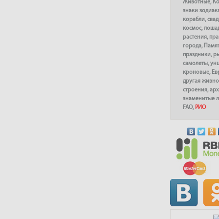
Животные
,
К
знаки зодиак
корабли
,
сва
космос
,
лоша
растения
,
пра
города
,
Памя
праздники
,
р
самолеты
,
ун
кроновые
,
Ев
другая живно
строения
,
арх
знаменитые 
FAO
,
РИО