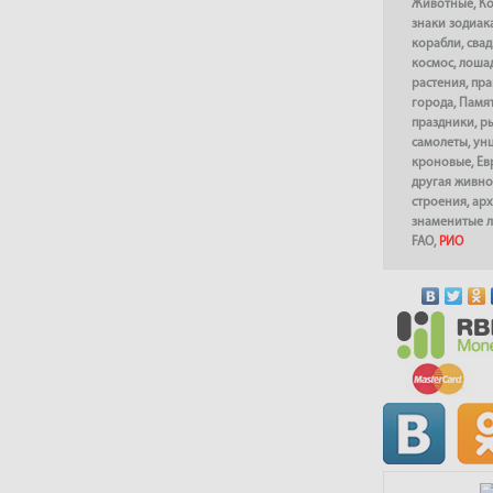
Животные
,
К
знаки зодиак
корабли
,
сва
космос
,
лоша
растения
,
пра
города
,
Памя
праздники
,
р
самолеты
,
ун
кроновые
,
Ев
другая живно
строения
,
арх
знаменитые 
FAO
,
РИО