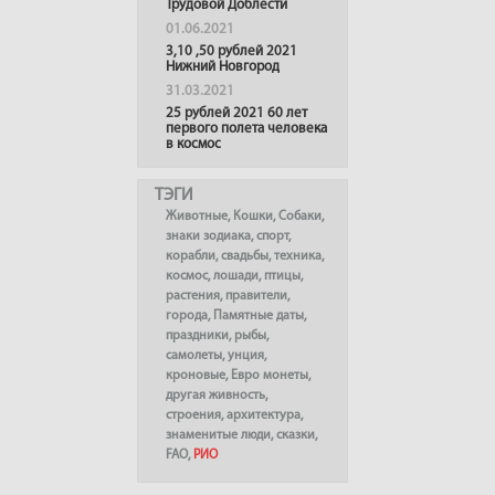
Трудовой Доблести
01.06.2021
3,10 ,50 рублей 2021
Нижний Новгород
31.03.2021
25 рублей 2021 60 лет
первого полета человека
в космос
ТЭГИ
Животные
,
Кошки
,
Собаки
,
знаки зодиака
,
спорт
,
корабли
,
свадьбы
,
техника
,
космос
,
лошади
,
птицы
,
растения
,
правители
,
города
,
Памятные даты
,
праздники
,
рыбы
,
самолеты
,
унция
,
кроновые
,
Евро монеты
,
другая живность
,
строения
,
архитектура
,
знаменитые люди
,
сказки
,
FAO
,
РИО