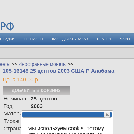
СКИДКИ
КОНТАКТЫ
КАК СДЕЛАТЬ ЗАКАЗ
СТАТЬИ
ЧАВО
неты
>>
Иностранные монеты
>>
105-16148 25 центов 2003 США P Алабама
Цена 140.00 р
Номинал
25 центов
Год
2003
Материал
Cu-Ni
Тираж
225.000.000
Мы используем cookis, потому
Страна
США