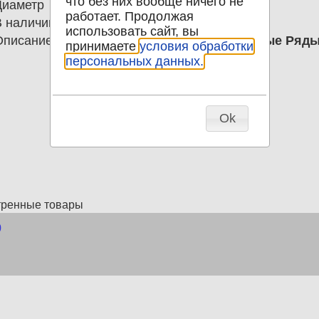
что без них вообще ничего не
Диаметр
0.00
работает. Продолжая
В наличии
1
использовать сайт, вы
Описание
Открытка Москва Новые Торговые Ряды.
принимаете
условия обработки
персональных данных.
Ok
тренные товары