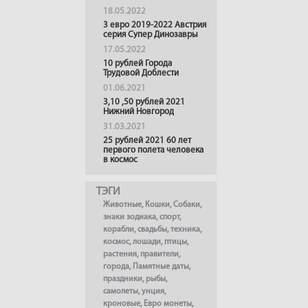
18.05.2022
3 евро 2019-2022 Австрия
серия Супер Динозавры
17.05.2022
10 рублей Города
Трудовой Доблести
01.06.2021
3,10 ,50 рублей 2021
Нижний Новгород
31.03.2021
25 рублей 2021 60 лет
первого полета человека
в космос
ТЭГИ
Животные
,
Кошки
,
Собаки
,
знаки зодиака
,
спорт
,
корабли
,
свадьбы
,
техника
,
космос
,
лошади
,
птицы
,
растения
,
правители
,
города
,
Памятные даты
,
праздники
,
рыбы
,
самолеты
,
унция
,
кроновые
,
Евро монеты
,