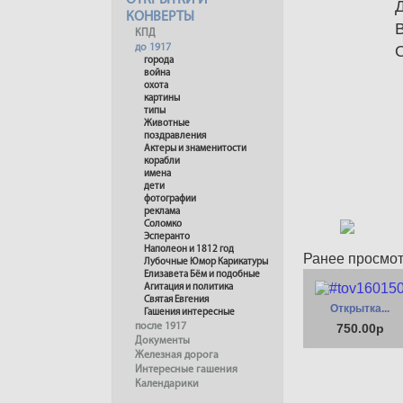
ОТКРЫТКИ И
КОНВЕРТЫ
КПД
до 1917
города
война
охота
картины
типы
Животные
поздравления
Актеры и знаменитости
корабли
имена
дети
фотографии
реклама
Соломко
Эсперанто
Наполеон и 1812 год
Ранее просмо
Лубочные Юмор Карикатуры
Елизавета Бём и подобные
Агитация и политика
Святая Евгения
Открытка...
Гашения интересные
после 1917
750.00р
Документы
Железная дорога
Интересные гашения
Календарики