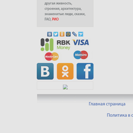
другая живность
,
строения
,
архитектура
,
знаменитые люди
,
сказки
,
FAO
,
РИО
Главная страница
Политика в