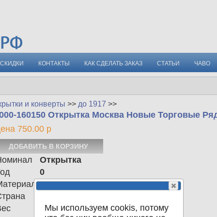
СКИДКИ
КОНТАКТЫ
КАК СДЕЛАТЬ ЗАКАЗ
СТАТЬИ
ЧАВО
крытки и конверты
>>
до 1917
>>
000-160150 Открытка Москва Новые Торговые Ря
ена 750.00 р
Номинал
Открытка
Год
0
Материал
Страна
Российская империя
Мы используем cookis, потому
Вес
0.00