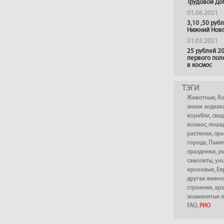
Трудовой До
01.06.2021
3,10 ,50 руб
Нижний Нов
31.03.2021
25 рублей 20
первого пол
в космос
ТЭГИ
Животные
,
К
знаки зодиак
корабли
,
сва
космос
,
лоша
растения
,
пра
города
,
Памя
праздники
,
р
самолеты
,
ун
кроновые
,
Ев
другая живно
строения
,
арх
знаменитые 
FAO
,
РИО