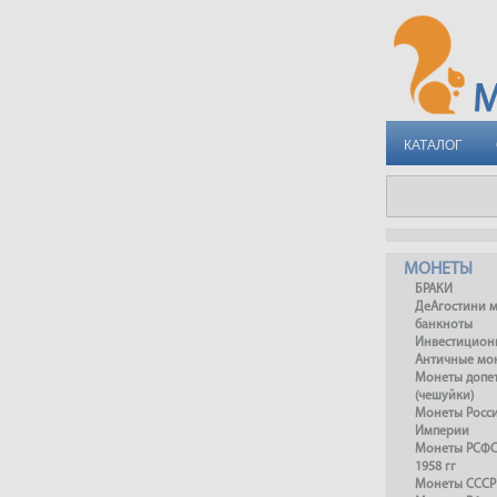
КАТАЛОГ
МОНЕТЫ
БРАКИ
ДеАгостини 
банкноты
Инвестицион
Античные мо
Монеты допет
(чешуйки)
Монеты Росс
Империи
Монеты РСФСР
1958 гг
Монеты СССР 