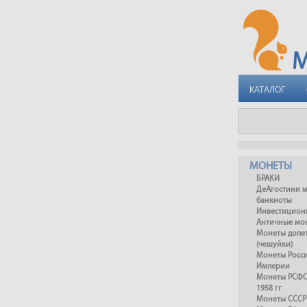
КАТАЛОГ
МОНЕТЫ
БРАКИ
ДеАгостини 
банкноты
Инвестицион
Античные мо
Монеты допет
(чешуйки)
Монеты Росс
Империи
Монеты РСФСР
1958 гг
Монеты СССР 