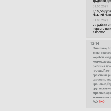
Трудовой До
01.06.2021
3,10 ,50 руб
Нижний Нов
31.03.2021
25 рублей 20
первого пол
в космос
ТЭГИ
Животные
,
К
знаки зодиак
корабли
,
сва
космос
,
лоша
растения
,
пра
города
,
Памя
праздники
,
р
самолеты
,
ун
кроновые
,
Ев
другая живно
строения
,
арх
знаменитые 
FAO
,
РИО