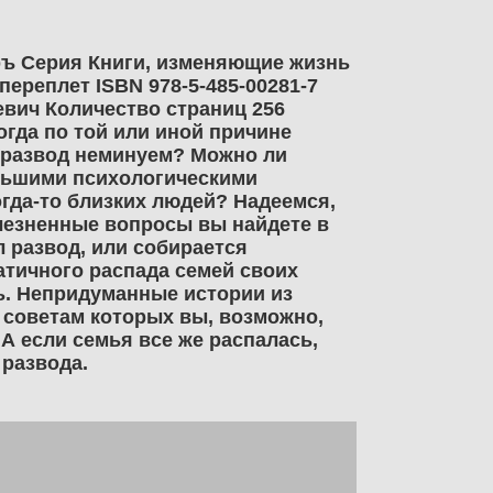
ръ Серия Книги, изменяющие жизнь
ереплет ISBN 978-5-485-00281-7
вич Количество страниц 256
огда по той или иной причине
о развод неминуем? Можно ли
меньшими психологическими
гда-то близких людей? Надеемся,
олезненные вопросы вы найдете в
л развод, или собирается
атичного распада семей своих
чь. Непридуманные истории из
 советам которых вы, возможно,
А если семья все же распалась,
 развода.