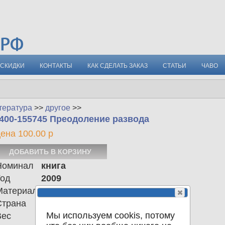
СКИДКИ
КОНТАКТЫ
КАК СДЕЛАТЬ ЗАКАЗ
СТАТЬИ
ЧАВО
тература
>>
другое
>>
400-155745 Преодоление развода
ена 100.00 р
Номинал
книга
Год
2009
Материал
Страна
Российская Федерация
Мы используем cookis, потому
Вес
255.00