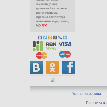
праздники
,
рыбы
,
самолеты
,
унция
,
кроновые
,
Евро монеты
,
другая живность
,
строения
,
архитектура
,
знаменитые люди
,
сказки
,
FAO
,
РИО
Главная страница
Политика в