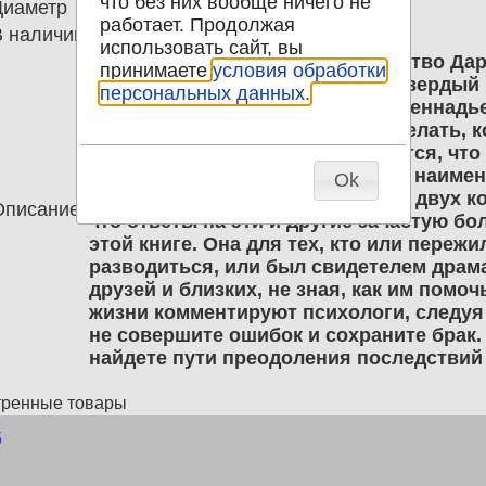
что без них вообще ничего не
Диаметр
0.00
работает. Продолжая
В наличии
1
использовать сайт, вы
Преодоление развода Издательство Да
принимаете
условия обработки
Год выпуска 2009 Тип обложки Твердый п
персональных данных.
Составитель Семеник Дмитрий Геннадье
Формат издания 84x108/32 Что делать, к
семейная жизнь рушится и кажется, чт
сохранить брак и, если нет, как с наи
Ok
потерями пережить расставание двух ко
Описание
что ответы на эти и другие зачастую б
этой книге. Она для тех, кто или пережи
разводиться, или был свидетелем драм
друзей и близких, не зная, как им помо
жизни комментируют психологи, следуя
не совершите ошибок и сохраните брак. 
найдете пути преодоления последствий
тренные товары