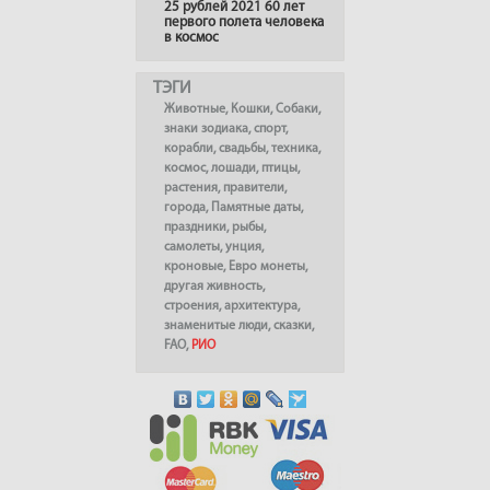
25 рублей 2021 60 лет
первого полета человека
в космос
ТЭГИ
Животные
,
Кошки
,
Собаки
,
знаки зодиака
,
спорт
,
корабли
,
свадьбы
,
техника
,
космос
,
лошади
,
птицы
,
растения
,
правители
,
города
,
Памятные даты
,
праздники
,
рыбы
,
самолеты
,
унция
,
кроновые
,
Евро монеты
,
другая живность
,
строения
,
архитектура
,
знаменитые люди
,
сказки
,
FAO
,
РИО