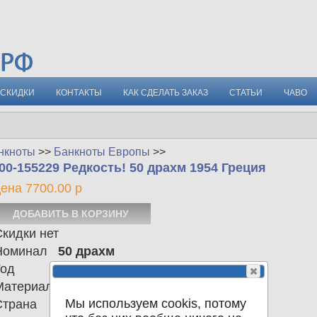
СКИДКИ
КОНТАКТЫ
КАК СДЕЛАТЬ ЗАКАЗ
СТАТЬИ
ЧАВО
нкноты
>>
Банкноты Европы
>>
00-155229 Редкость! 50 драхм 1954 Греция
ена 7700.00 р
кидки нет
Номинал
50 драхм
Год
1954
Материал
Мы используем cookis, потому
Страна
Греция