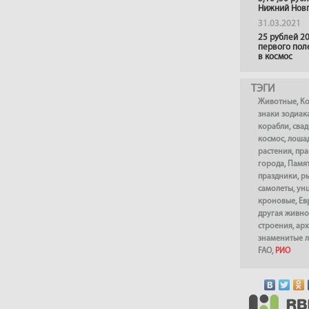
Нижний Нов
31.03.2021
25 рублей 20
первого пол
в космос
ТЭГИ
Животные
,
К
знаки зодиак
корабли
,
сва
космос
,
лоша
растения
,
пра
города
,
Памя
праздники
,
р
самолеты
,
ун
кроновые
,
Ев
другая живно
строения
,
арх
знаменитые 
FAO
,
РИО