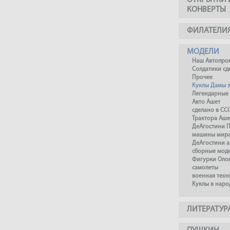
ОТКРЫТКИ 
КОНВЕРТЫ
ФИЛАТЕЛИ
МОДЕЛИ
Наш Автопро
Солдатики сд
Прочее
Куклы Дамы 
Легендарные 
Авто Ашет
сделано в СС
Трактора Аше
ДеАгостини 
машины мир
ДеАгостини а
сборные моде
Фигурки Оло
самолеты
военная техн
Куклы в наро
ЛИТЕРАТУР