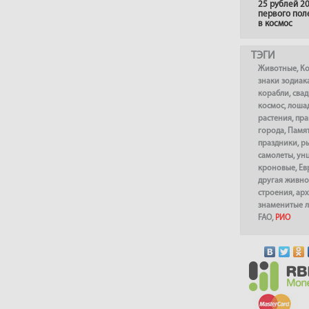
25 рублей 20
первого пол
в космос
ТЭГИ
Животные
,
К
знаки зодиак
корабли
,
сва
космос
,
лоша
растения
,
пра
города
,
Памя
праздники
,
р
самолеты
,
ун
кроновые
,
Ев
другая живно
строения
,
арх
знаменитые 
FAO
,
РИО