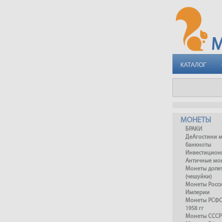
КАТАЛОГ
МОНЕТЫ
БРАКИ
ДеАгостини 
банкноты
Инвестицион
Античные мо
Монеты допет
(чешуйки)
Монеты Росс
Империи
Монеты РСФСР
1958 гг
Монеты СССР 