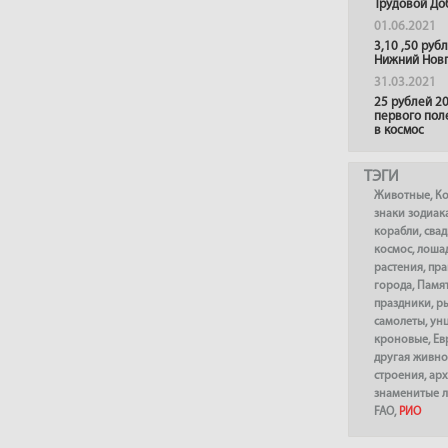
Трудовой До
01.06.2021
3,10 ,50 руб
Нижний Нов
31.03.2021
25 рублей 20
первого пол
в космос
ТЭГИ
Животные
,
К
знаки зодиак
корабли
,
сва
космос
,
лоша
растения
,
пра
города
,
Памя
праздники
,
р
самолеты
,
ун
кроновые
,
Ев
другая живно
строения
,
арх
знаменитые 
FAO
,
РИО