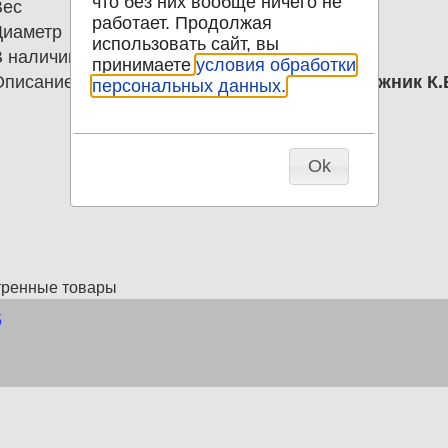
что без них вообще ничего не
Вес
0.00
работает. Продолжая
Диаметр
0.00
использовать сайт, вы
В наличии
1
принимаете
условия обработки
Описание
Открытка 1 мая! 1958 СССР Художник К
персональных данных.
Ok
тренные товары