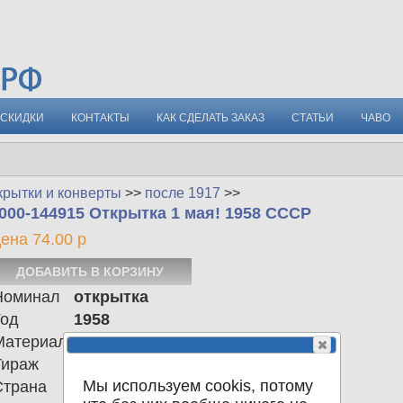
СКИДКИ
КОНТАКТЫ
КАК СДЕЛАТЬ ЗАКАЗ
СТАТЬИ
ЧАВО
крытки и конверты
>>
после 1917
>>
000-144915 Открытка 1 мая! 1958 СССР
ена 74.00 р
Номинал
открытка
Год
1958
Материал
Тираж
800.000
Мы используем cookis, потому
Страна
СССР