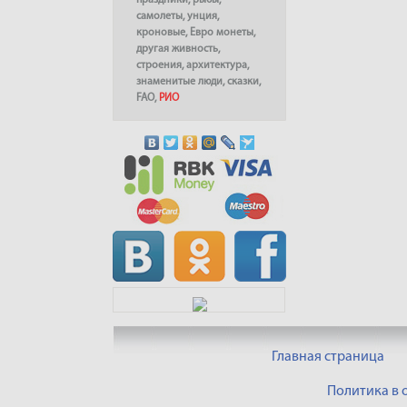
праздники
,
рыбы
,
самолеты
,
унция
,
кроновые
,
Евро монеты
,
другая живность
,
строения
,
архитектура
,
знаменитые люди
,
сказки
,
FAO
,
РИО
Главная страница
Политика в