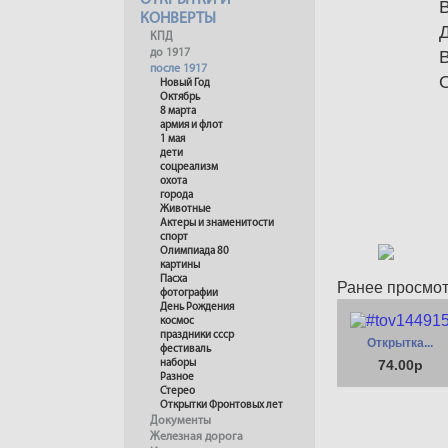
ОТКРЫТКИ И
КОНВЕРТЫ
КПД
до 1917
после 1917
Новый Год
Октябрь
8 марта
армия и флот
1 мая
дети
соцреализм
охота
города
Животные
Актеры и знаменитости
спорт
Олимпиада 80
картины
Пасха
Ранее просмо
фотографии
День Рождения
космос
праздники ссср
Открытка...
фестиваль
74.00р
наборы
Разное
Стерео
Открытки Фронтовых лет
Документы
Железная дорога