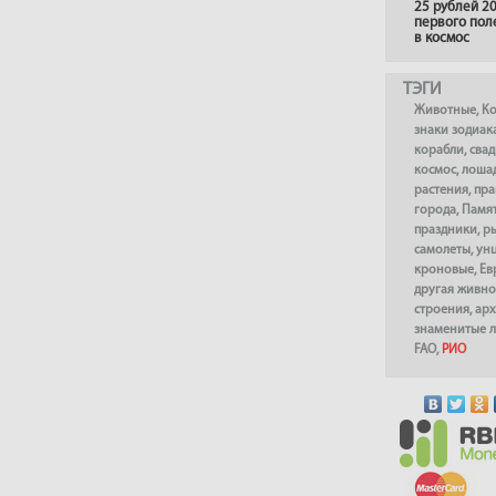
25 рублей 20
первого пол
в космос
ТЭГИ
Животные
,
К
знаки зодиак
корабли
,
сва
космос
,
лоша
растения
,
пра
города
,
Памя
праздники
,
р
самолеты
,
ун
кроновые
,
Ев
другая живно
строения
,
арх
знаменитые 
FAO
,
РИО