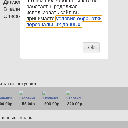
что без них вообще ничего не
Диаметр
17.30
работает. Продолжая
В наличии
1
использовать сайт, вы
Описание
10 копеек 1969 СССР пятна
принимаете
условия обработки
персональных данных.
Ok
м также покупают
копейки...
1 копейка...
1 копейка...
5 злотых...
00.00р
55.00р
900.00р
320.00р
тренные товары