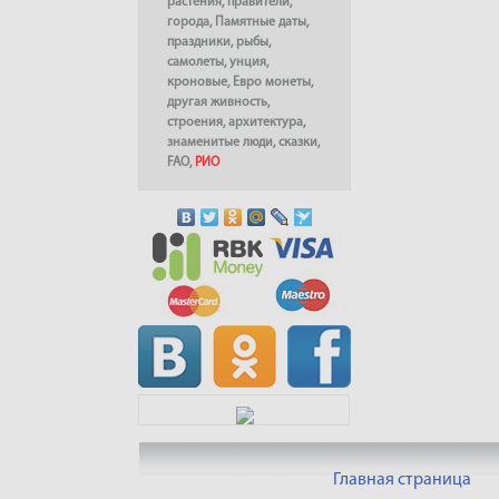
растения
,
правители
,
города
,
Памятные даты
,
праздники
,
рыбы
,
самолеты
,
унция
,
кроновые
,
Евро монеты
,
другая живность
,
строения
,
архитектура
,
знаменитые люди
,
сказки
,
FAO
,
РИО
Главная страница