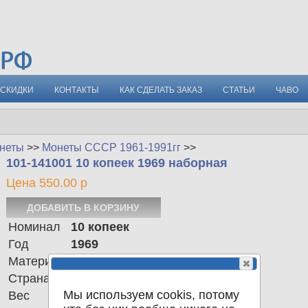
СКИДКИ
КОНТАКТЫ
КАК СДЕЛАТЬ ЗАКАЗ
СТАТЬИ
ЧАВО
неты
>>
Монеты СССР 1961-1991гг
>>
101-141001 10 копеек 1969 наборная
Цена 550.00 р
Номинал
10 копеек
Год
1969
Материал
Сu-Ni-Zn
Страна
СССР
Мы используем cookis, потому
Вес
1.60