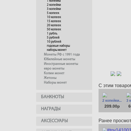
1 копейка
2 копейки
3 копейки
5 копеек
10 копеек
15 копеек
20 копеек
50 копеек
1 рубль
5 рублей
10 рублей
годовые наборы
наборы монет
Монеты РФ с 1991 года
Юбилейные монеты
Иностранные монеты
евро монеты
Копии монет
Жетоны
Наборы монет
С этим товаро
БАНКНОТЫ
2 копейки...
3 
209.00р
6
НАГРАДЫ
Ранее просмо
АКСЕССУАРЫ