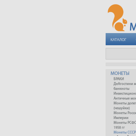
КАТАЛОГ
МОНЕТЫ
БРАКИ
ДеАгостини 
банкноты
Инвестицион
Античные мо
Монеты допет
(чешуйки)
Монеты Росс
Империи
Монеты РСФСР
1958 гг
Монеты СССР 