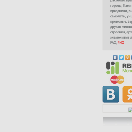
растения
,
пра
города
,
Памя
праздники
,
р
самолеты
,
ун
кроновые
,
Ев
другая живно
строения
,
арх
знаменитые 
FAO
,
РИО