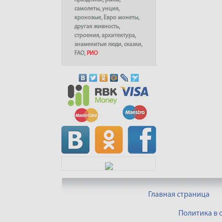
праздники
,
рыбы
,
самолеты
,
унция
,
кроновые
,
Евро монеты
,
другая живность
,
строения
,
архитектура
,
знаменитые люди
,
сказки
,
FAO
,
РИО
Главная страница
Политика в