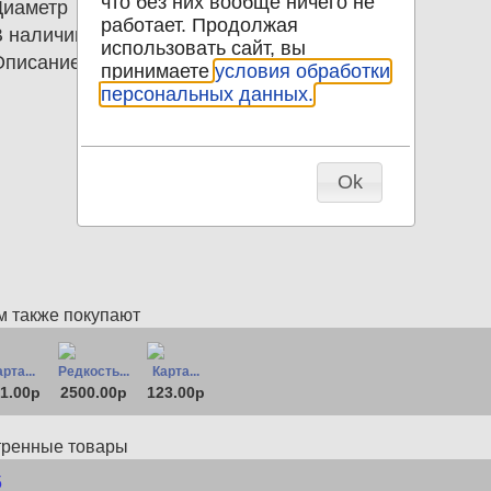
что без них вообще ничего не
Диаметр
0.00
работает. Продолжая
В наличии
1
использовать сайт, вы
Описание
Телеграмма Ромашки 1962 СССР
принимаете
условия обработки
персональных данных.
Ok
м также покупают
рта...
Редкость...
Карта...
1.00р
2500.00р
123.00р
тренные товары