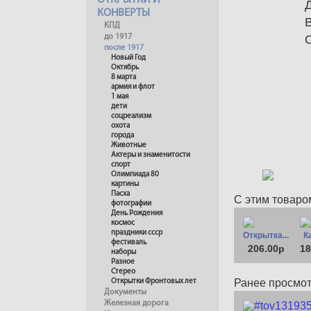
ОТКРЫТКИ И
КОНВЕРТЫ
КПД
до 1917
после 1917
Новый Год
Октябрь
8 марта
армия и флот
1 мая
дети
соцреализм
охота
города
Животные
Актеры и знаменитости
спорт
Олимпиада 80
картины
Пасха
С этим товаро
фотографии
День Рождения
космос
праздники ссср
Открытка...
Ка
фестиваль
206.00р
18
наборы
Разное
Стерео
Ранее просмо
Открытки Фронтовых лет
Документы
Железная дорога