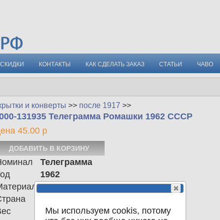
СКИДКИ
КОНТАКТЫ
КАК СДЕЛАТЬ ЗАКАЗ
СТАТЬИ
ЧАВО
крытки и конверты
>>
после 1917
>>
000-131935 Телеграмма Ромашки 1962 СССР
ена 45.00 р
Номинал
Телеграмма
Год
1962
Материал
Страна
СССР
Мы используем cookis, потому
Вес
0.00