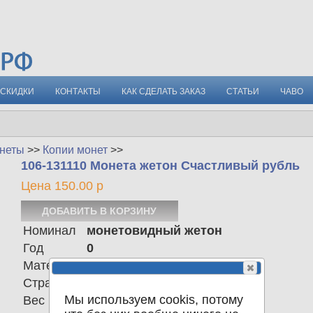
СКИДКИ
КОНТАКТЫ
КАК СДЕЛАТЬ ЗАКАЗ
СТАТЬИ
ЧАВО
неты
>>
Копии монет
>>
106-131110 Монета жетон Счастливый рубль
Цена 150.00 р
Номинал
монетовидный жетон
Год
0
Материал
сплав
Страна
Российская Федерация
Мы используем cookis, потому
Вес
4.00