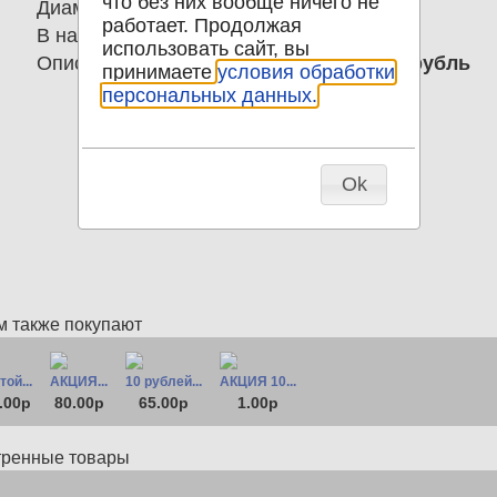
что без них вообще ничего не
Диаметр
20.00
работает. Продолжая
В наличии
2
использовать сайт, вы
Описание
Монета жетон Счастливый рубль
принимаете
условия обработки
персональных данных.
Ok
м также покупают
ой...
АКЦИЯ...
10 рублей...
АКЦИЯ 10...
.00р
80.00р
65.00р
1.00р
тренные товары