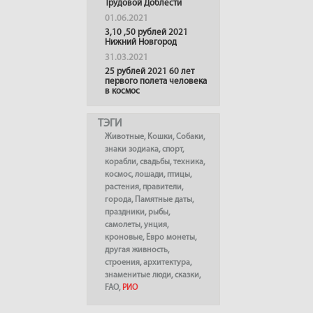
Трудовой Доблести
01.06.2021
3,10 ,50 рублей 2021
Нижний Новгород
31.03.2021
25 рублей 2021 60 лет
первого полета человека
в космос
ТЭГИ
Животные
,
Кошки
,
Собаки
,
знаки зодиака
,
спорт
,
корабли
,
свадьбы
,
техника
,
космос
,
лошади
,
птицы
,
растения
,
правители
,
города
,
Памятные даты
,
праздники
,
рыбы
,
самолеты
,
унция
,
кроновые
,
Евро монеты
,
другая живность
,
строения
,
архитектура
,
знаменитые люди
,
сказки
,
FAO
,
РИО