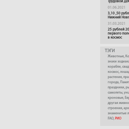
Трудовой До
01.06.2021
3,10 ,50 руб
Нижний Нов
31.03.2021
25 рублей 20
первого пол
в космос
ТЭГИ
Животные
,
К
знаки зодиак
корабли
,
сва
космос
,
лоша
растения
,
пра
города
,
Памя
праздники
,
р
самолеты
,
ун
кроновые
,
Ев
другая живно
строения
,
арх
знаменитые 
FAO
,
РИО