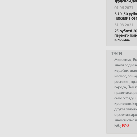
Трудовой До
01.06.2021
3,10 ,50 руб
Нижний Нов
31.03.2021
25 рублей 20
первого пол
в космос
ТЭГИ
Животные
,
К
знаки зодиак
корабли
,
сва
космос
,
лоша
растения
,
пра
города
,
Памя
праздники
,
р
самолеты
,
ун
кроновые
,
Ев
другая живно
строения
,
арх
знаменитые 
FAO
,
РИО