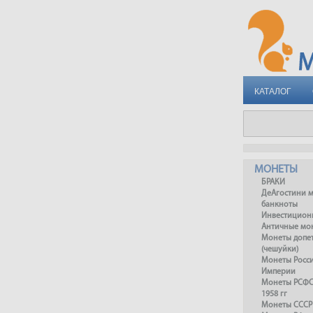
КАТАЛОГ
МОНЕТЫ
БРАКИ
ДеАгостини 
банкноты
Инвестицион
Античные мо
Монеты допет
(чешуйки)
Монеты Росс
Империи
Монеты РСФСР
1958 гг
Монеты СССР 