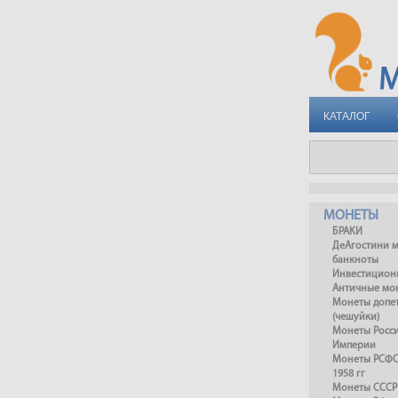
КАТАЛОГ
МОНЕТЫ
БРАКИ
ДеАгостини 
банкноты
Инвестицион
Античные мо
Монеты допет
(чешуйки)
Монеты Росс
Империи
Монеты РСФСР
1958 гг
Монеты СССР 