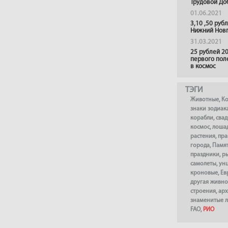
Трудовой До
01.06.2021
3,10 ,50 руб
Нижний Нов
31.03.2021
25 рублей 20
первого пол
в космос
ТЭГИ
Животные
,
К
знаки зодиак
корабли
,
сва
космос
,
лоша
растения
,
пра
города
,
Памя
праздники
,
р
самолеты
,
ун
кроновые
,
Ев
другая живно
строения
,
арх
знаменитые 
FAO
,
РИО