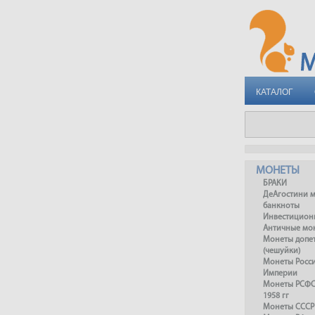
КАТАЛОГ
МОНЕТЫ
БРАКИ
ДеАгостини 
банкноты
Инвестицион
Античные мо
Монеты допет
(чешуйки)
Монеты Росс
Империи
Монеты РСФСР
1958 гг
Монеты СССР 