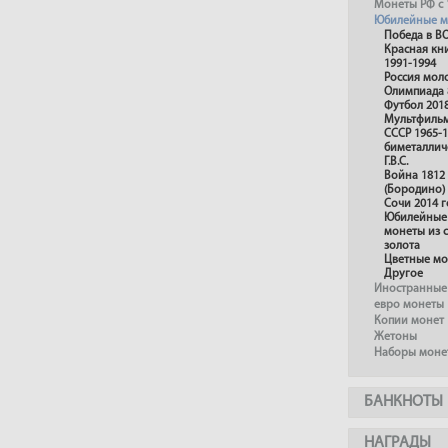
Монеты РФ с 
Юбилейные м
Победа в В
Красная кн
1991-1994
Россия мол
Олимпиада 
Футбол 201
Мультфиль
СССР 1965-1
биметаллич
Г.В.С.
Война 1812
(Бородино)
Сочи 2014 г
Юбилейные 
монеты из 
золота
Цветные м
Другое
Иностранные
евро монеты
Копии монет
Жетоны
Наборы моне
БАНКНОТЫ
НАГРАДЫ