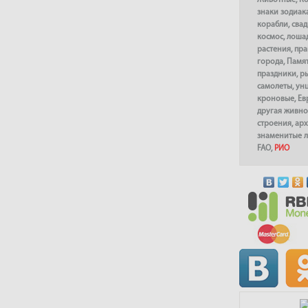
Животные
,
К
знаки зодиак
корабли
,
сва
космос
,
лоша
растения
,
пра
города
,
Памя
праздники
,
р
самолеты
,
ун
кроновые
,
Ев
другая живно
строения
,
арх
знаменитые 
FAO
,
РИО