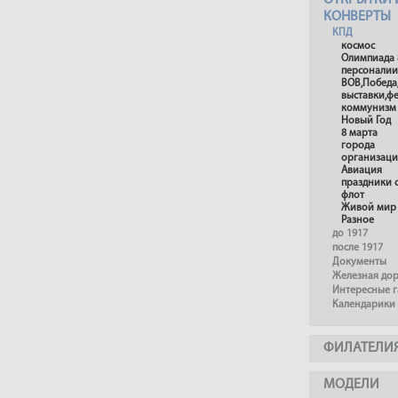
ОТКРЫТКИ 
КОНВЕРТЫ
КПД
космос
Олимпиада 
персоналии
ВОВ,Победа
выставки,ф
коммунизм
Новый Год
8 марта
города
организац
Авиация
праздники 
флот
Живой мир
Разное
до 1917
после 1917
Документы
Железная до
Интересные 
Календарики
ФИЛАТЕЛИ
МОДЕЛИ