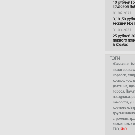
10 рублей Г
Трудовой До
01.06.2021
3,10 ,50 руб
Нижний Нов
31.03.2021
25 рублей 20
первого пол
в космос
ТЭГИ
Животные
,
К
знаки зодиак
корабли
,
сва
космос
,
лоша
растения
,
пра
города
,
Памя
праздники
,
р
самолеты
,
ун
кроновые
,
Ев
другая живно
строения
,
арх
знаменитые 
FAO
,
РИО