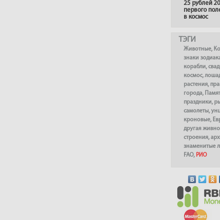
25 рублей 20
первого пол
в космос
ТЭГИ
Животные
,
К
знаки зодиак
корабли
,
сва
космос
,
лоша
растения
,
пра
города
,
Памя
праздники
,
р
самолеты
,
ун
кроновые
,
Ев
другая живно
строения
,
арх
знаменитые 
FAO
,
РИО