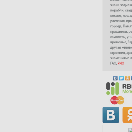
Животные
,
К
знаки зодиак
корабли
,
сва
космос
,
лоша
растения
,
пра
города
,
Памя
праздники
,
р
самолеты
,
ун
кроновые
,
Ев
другая живно
строения
,
арх
знаменитые 
FAO
,
РИО