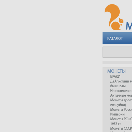
КАТАЛОГ
МОНЕТЫ
БРАКИ
ДеАгостини 
банкноты
Инвестицион
Античные мо
Монеты допет
(чешуйки)
Монеты Росс
Империи
Монеты РСФСР
1958 гг
Монеты СССР 