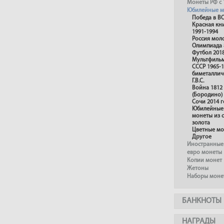
Монеты РФ с 
Юбилейные м
Победа в В
Красная кн
1991-1994
Россия мол
Олимпиада 
Футбол 201
Мультфиль
СССР 1965-1
биметаллич
Г.В.С.
Война 1812
(Бородино)
Сочи 2014 г
Юбилейные 
монеты из 
золота
Цветные м
Другое
Иностранные
евро монеты
Копии монет
Жетоны
Наборы моне
БАНКНОТЫ
НАГРАДЫ