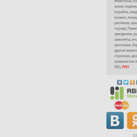
Животные
,
К
знаки зодиак
корабли
,
сва
космос
,
лоша
растения
,
пра
города
,
Памя
праздники
,
р
самолеты
,
ун
кроновые
,
Ев
другая живно
строения
,
арх
знаменитые 
FAO
,
РИО