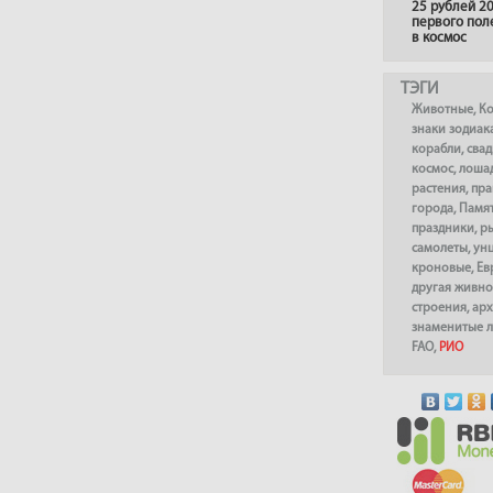
25 рублей 20
первого пол
в космос
ТЭГИ
Животные
,
К
знаки зодиак
корабли
,
сва
космос
,
лоша
растения
,
пра
города
,
Памя
праздники
,
р
самолеты
,
ун
кроновые
,
Ев
другая живно
строения
,
арх
знаменитые 
FAO
,
РИО