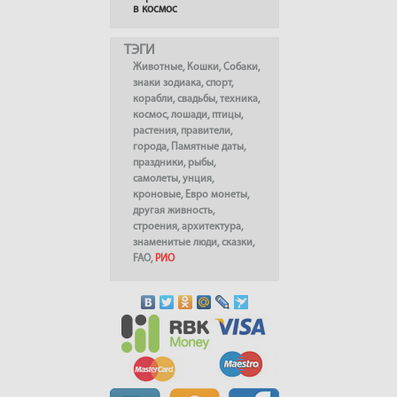
в космос
ТЭГИ
Животные
,
Кошки
,
Собаки
,
знаки зодиака
,
спорт
,
корабли
,
свадьбы
,
техника
,
космос
,
лошади
,
птицы
,
растения
,
правители
,
города
,
Памятные даты
,
праздники
,
рыбы
,
самолеты
,
унция
,
кроновые
,
Евро монеты
,
другая живность
,
строения
,
архитектура
,
знаменитые люди
,
сказки
,
FAO
,
РИО