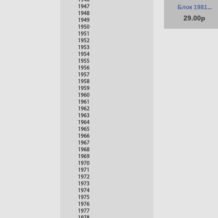
1946
Блок 1981...
1947
1948
29.00р
1949
1950
1951
1952
1953
1954
1955
1956
1957
1958
1959
1960
1961
1962
1963
1964
1965
1966
1967
1968
1969
1970
1971
1972
1973
1974
1975
1976
1977