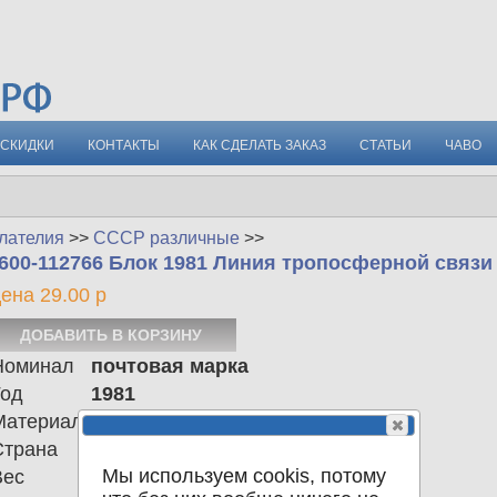
СКИДКИ
КОНТАКТЫ
КАК СДЕЛАТЬ ЗАКАЗ
СТАТЬИ
ЧАВО
лателия
>>
СССР различные
>>
600-112766 Блок 1981 Линия тропосферной связ
ена 29.00 р
Номинал
почтовая марка
Год
1981
Материал
Страна
СССР
Мы используем cookis, потому
Вес
0.00