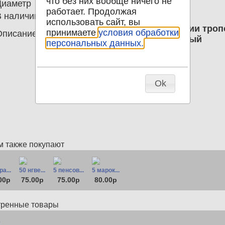
что без них вообще ничего не
Диаметр
0.00
работает. Продолжая
В наличии
6
использовать сайт, вы
5188 Блок 2 марки Открытие линии тр
принимаете
условия обработки
Описание
Брежнев,Индира Ганди. негашеный
персональных данных.
Ok
м также покупают
ра...
50 нгве...
5 пенсов...
5 марок...
00р
75.00р
75.00р
80.00р
тренные товары