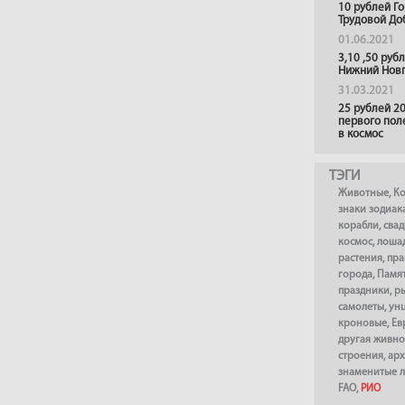
10 рублей Г
Трудовой До
01.06.2021
3,10 ,50 руб
Нижний Нов
31.03.2021
25 рублей 20
первого пол
в космос
ТЭГИ
Животные
,
К
знаки зодиак
корабли
,
сва
космос
,
лоша
растения
,
пра
города
,
Памя
праздники
,
р
самолеты
,
ун
кроновые
,
Ев
другая живно
строения
,
арх
знаменитые 
FAO
,
РИО