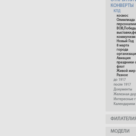
ОТКРЫТКИ 
КОНВЕРТЫ
КПД
космос
Олимпиада 
персоналии
ВОВ,Победа
выставки,ф
коммунизм
Новый Год
8 марта
города
организац
Авиация
праздники 
флот
Живой мир
Разное
до 1917
после 1917
Документы
Железная до
Интересные 
Календарики
ФИЛАТЕЛИ
МОДЕЛИ