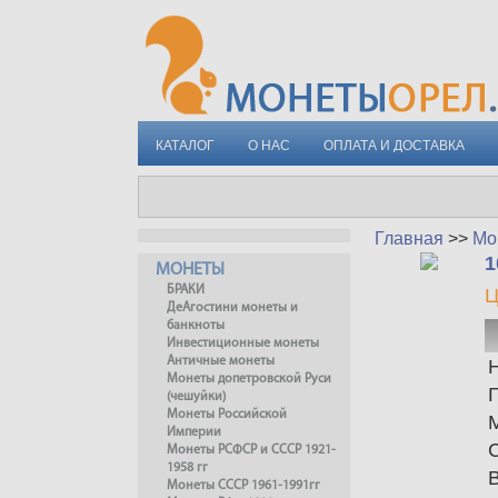
КАТАЛОГ
О НАС
ОПЛАТА И ДОСТАВКА
Главная
>>
Мо
1
МОНЕТЫ
БРАКИ
Ц
ДеАгостини монеты и
банкноты
Инвестиционные монеты
Античные монеты
Монеты допетровской Руси
(чешуйки)
Монеты Российской
Империи
Монеты РСФСР и СССР 1921-
1958 гг
Монеты СССР 1961-1991гг