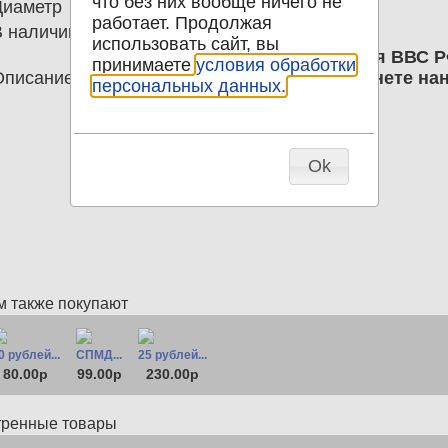
что без них вообще ничего не
Диаметр
27.00
работает. Продолжая
В наличии
3
использовать сайт, вы
10 рублей 2014 РФ СУ-30 Авиация ВВС 
принимаете
условия обработки
Описание
гравировка на оригинальной монете нан
персональных данных.
на заготовке может отличаться
Ok
м также покупают
0 рублей...
СПМД...
25 рублей...
80.00р
99.00р
230.00р
тренные товары