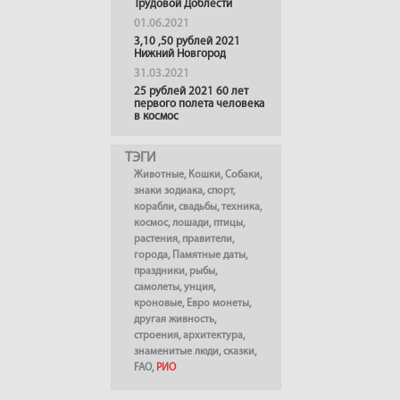
Трудовой Доблести
01.06.2021
3,10 ,50 рублей 2021
Нижний Новгород
31.03.2021
25 рублей 2021 60 лет
первого полета человека
в космос
ТЭГИ
Животные
,
Кошки
,
Собаки
,
знаки зодиака
,
спорт
,
корабли
,
свадьбы
,
техника
,
космос
,
лошади
,
птицы
,
растения
,
правители
,
города
,
Памятные даты
,
праздники
,
рыбы
,
самолеты
,
унция
,
кроновые
,
Евро монеты
,
другая живность
,
строения
,
архитектура
,
знаменитые люди
,
сказки
,
FAO
,
РИО