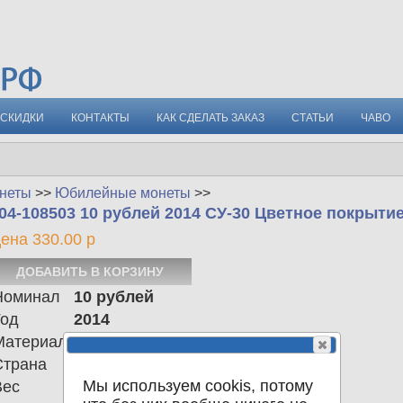
СКИДКИ
КОНТАКТЫ
КАК СДЕЛАТЬ ЗАКАЗ
СТАТЬИ
ЧАВО
неты
>>
Юбилейные монеты
>>
04-108503 10 рублей 2014 СУ-30 Цветное покрыти
ена 330.00 р
Номинал
10 рублей
Год
2014
Материал
биметалл
Страна
Российская Федерация
Мы используем cookis, потому
Вес
8.50